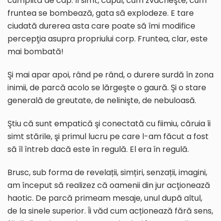
cumplită de cap. Îl simt, capul, cum zvâcneşte, cum
fruntea se bombează, gata să explodeze. E tare
ciudată durerea asta care poate să îmi modifice
percepţia asupra propriului corp. Fruntea, clar, este
mai bombată!
Şi mai apar apoi, rând pe rând, o durere surdă în zona
inimii, de parcă acolo se lărgeşte o gaură. Şi o stare
generală de greutate, de nelinişte, de nebuloasă.
Ştiu că sunt empatică şi conectată cu fiimiu, căruia îi
simt stările, şi primul lucru pe care l-am făcut a fost
să îl întreb dacă este în regulă. El era în regulă.
Brusc, sub forma de revelații, simțiri, senzații, imagini,
am început să realizez că oamenii din jur acţionează
haotic. De parcă primeam mesaje, unul după altul,
de la sinele superior. Îi văd cum acționează fără sens,