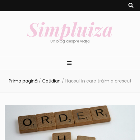
Simpluiza
Un blog despre viaţă
Prima pagină
/
Cotidian
/
Haosul în care trăim a crescut