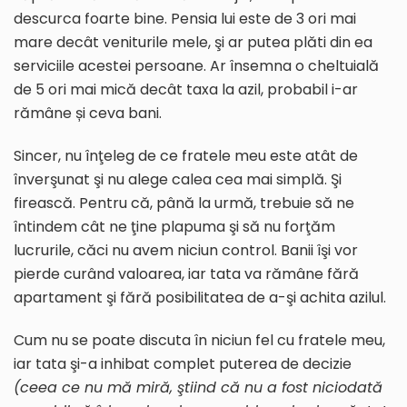
descurca foarte bine. Pensia lui este de 3 ori mai
mare decât veniturile mele, şi ar putea plăti din ea
serviciile acestei persoane. Ar însemna o cheltuială
de 5 ori mai mică decât taxa la azil, probabil i-ar
rămâne și ceva bani.
Sincer, nu înţeleg de ce fratele meu este atât de
înverşunat şi nu alege calea cea mai simplă. Şi
firească. Pentru că, până la urmă, trebuie să ne
întindem cât ne ţine plapuma şi să nu forţăm
lucrurile, căci nu avem niciun control. Banii îşi vor
pierde curând valoarea, iar tata va rămâne fără
apartament şi fără posibilitatea de a-şi achita azilul.
Cum nu se poate discuta în niciun fel cu fratele meu,
iar tata şi-a inhibat complet puterea de decizie
(ceea ce nu mă miră, ştiind că nu a fost niciodată