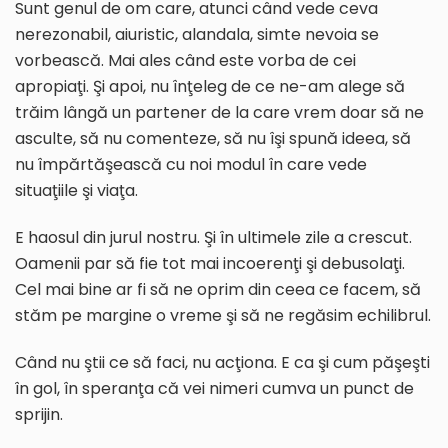
Sunt genul de om care, atunci când vede ceva
nerezonabil, aiuristic, alandala, simte nevoia se
vorbească. Mai ales când este vorba de cei
apropiaţi. Şi apoi, nu înţeleg de ce ne-am alege să
trăim lângă un partener de la care vrem doar să ne
asculte, să nu comenteze, să nu îşi spună ideea, să
nu împărtăşească cu noi modul în care vede
situaţiile şi viaţa.
E haosul din jurul nostru. Şi în ultimele zile a crescut.
Oamenii par să fie tot mai incoerenţi şi debusolaţi.
Cel mai bine ar fi să ne oprim din ceea ce facem, să
stăm pe margine o vreme şi să ne regăsim echilibrul.
Când nu ştii ce să faci, nu acţiona. E ca şi cum păşeşti
în gol, în speranţa că vei nimeri cumva un punct de
sprijin.