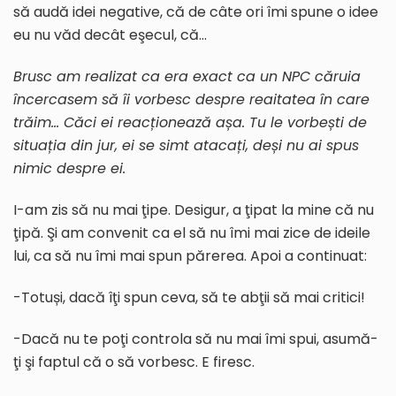
să audă idei negative, că de câte ori îmi spune o idee
eu nu văd decât eşecul, că…
Brusc am realizat ca era exact ca un NPC căruia
încercasem să îi vorbesc despre reaitatea în care
trăim… Căci ei reacționează așa. Tu le vorbești de
situația din jur, ei se simt atacați, deși nu ai spus
nimic despre ei.
I-am zis să nu mai ţipe. Desigur, a ţipat la mine că nu
ţipă. Şi am convenit ca el să nu îmi mai zice de ideile
lui, ca să nu îmi mai spun părerea. Apoi a continuat:
-Totuși, dacă îţi spun ceva, să te abţii să mai critici!
-Dacă nu te poţi controla să nu mai îmi spui, asumă-
ţi şi faptul că o să vorbesc. E firesc.