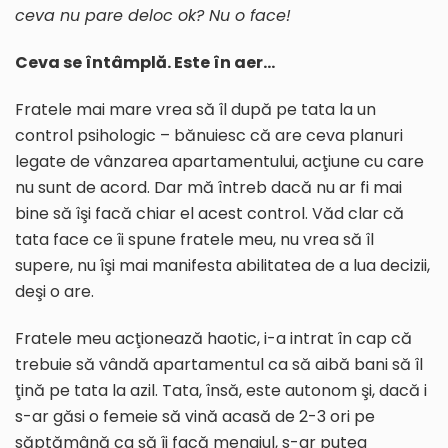
ceva nu pare deloc ok? Nu o face!
Ceva se întâmplă. Este în aer…
Fratele mai mare vrea să îl după pe tata la un
control psihologic – bănuiesc că are ceva planuri
legate de vânzarea apartamentului, acţiune cu care
nu sunt de acord. Dar mă întreb dacă nu ar fi mai
bine să îşi facă chiar el acest control. Văd clar că
tata face ce îi spune fratele meu, nu vrea să îl
supere, nu îşi mai manifesta abilitatea de a lua decizii,
deşi o are.
Fratele meu acţionează haotic, i-a intrat în cap că
trebuie să vândă apartamentul ca să aibă bani să îl
ţină pe tata la azil. Tata, însă, este autonom şi, dacă i
s-ar găsi o femeie să vină acasă de 2-3 ori pe
săptămână ca să îi facă menajul, s-ar putea