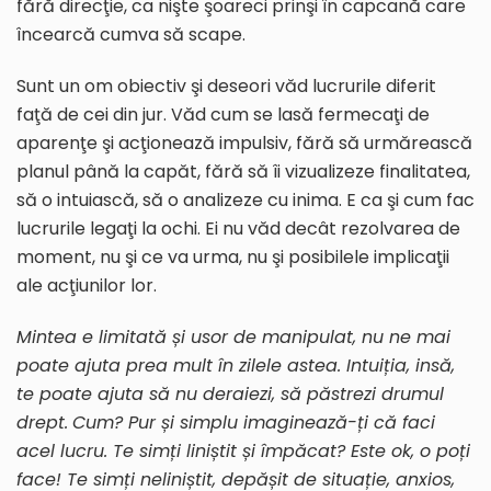
fără direcţie, ca nişte şoareci prinşi în capcană care
încearcă cumva să scape.
Sunt un om obiectiv şi deseori văd lucrurile diferit
faţă de cei din jur. Văd cum se lasă fermecaţi de
aparenţe şi acţionează impulsiv, fără să urmărească
planul până la capăt, fără să îi vizualizeze finalitatea,
să o intuiască, să o analizeze cu inima. E ca şi cum fac
lucrurile legaţi la ochi. Ei nu văd decât rezolvarea de
moment, nu şi ce va urma, nu şi posibilele implicaţii
ale acţiunilor lor.
Mintea e limitată și usor de manipulat, nu ne mai
poate ajuta prea mult în zilele astea. Intuiția, insă,
te poate ajuta să nu deraiezi, să păstrezi drumul
drept.
Cum? Pur și simplu imaginează-ți că faci
acel lucru. Te simți liniștit și împăcat? Este ok, o poți
face! Te simți neliniștit, depășit de situație, anxios,