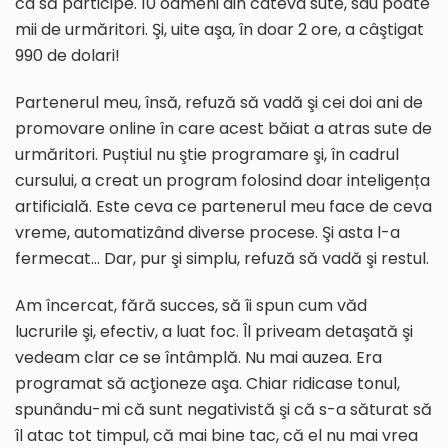
ca să participe. 10 oameni din câteva sute, sau poate
mii de urmăritori. Şi, uite aşa, în doar 2 ore, a câştigat
990 de dolari!
Partenerul meu, însă, refuză să vadă şi cei doi ani de
promovare online în care acest băiat a atras sute de
urmăritori. Puștiul nu ştie programare şi, în cadrul
cursului, a creat un program folosind doar inteligența
artificială. Este ceva ce partenerul meu face de ceva
vreme, automatizând diverse procese. Şi asta l-a
fermecat… Dar, pur şi simplu, refuză să vadă şi restul.
Am încercat, fără succes, să îi spun cum văd
lucrurile şi, efectiv, a luat foc. Îl priveam detaşată şi
vedeam clar ce se întâmplă. Nu mai auzea. Era
programat să acţioneze aşa. Chiar ridicase tonul,
spunându-mi că sunt negativistă şi că s-a săturat să
îl atac tot timpul, că mai bine tac, că el nu mai vrea