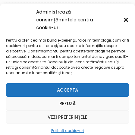
Cotidian
(61)
Administrează
consimțămintele pentru
Reflecţii
(57)
cookie-uri
Spiritualitate
(19)
Pentru a oferi cea mai bună experiență, folosim tehnologii, cum ar fi
cookie-uri, pentru a stoca și/sau accesa informațiile despre
dispozitive. Consimțământul pentru aceste tehnologii ne permite
Toto
(1)
să procesăm date, cum ar fi comportamentul de navigare sau ID-
uri unice pe acest site. Dacă nu îți dai consimțământul sau îți
retragi consimțământul dat poate avea afecte negative asupra
Uncategorized
(3)
unor anumite funcționalități și funcții.
ACCEPTĂ
REFUZĂ
© 2022 Simpluiza
| Created by
AlphaByte
- Web Design
VEZI PREFERINȚELE
Agency
Blossom Feminine | Dezvoltată de
Blossom
Themes
.Propulsată de
WordPress
.
Politică cookie-uri