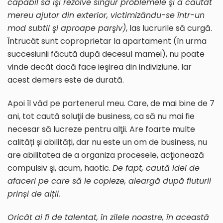
capabil să îşi rezolve singur problemele şi a căutat
mereu ajutor din exterior, victimizându-se într-un
mod subtil şi aproape parşiv)
, las lucrurile să curgă.
Întrucât sunt coproprietar la apartament (în urma
succesiunii făcută după decesul mamei), nu poate
vinde decât dacă face ieşirea din indiviziune. Iar
acest demers este de durată.
Apoi îl văd pe partenerul meu. Care, de mai bine de 7
ani, tot caută soluţii de business, ca să nu mai fie
necesar să lucreze pentru alţii. Are foarte multe
calități și abilități, dar nu este un om de business, nu
are abilitatea de a organiza procesele, acţionează
compulsiv şi, acum, haotic.
De fapt, caută idei de
afaceri pe care să le copieze, aleargă după fluturii
prinși de alții.
Oricât ai fi de talentat, în zilele noastre, în această