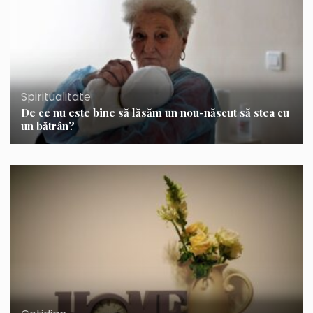
Spiritualitate
De ce nu este bine să lăsăm un nou-născut să stea cu
un bătrân?