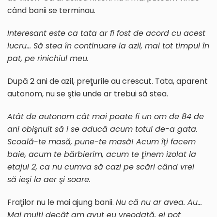
când banii se terminau.
Interesant este ca tata ar fi fost de acord cu acest
lucru… Să stea în continuare la azil, mai tot timpul în
pat, pe rinichiul meu.
După 2 ani de azil, preţurile au crescut. Tata, aparent
autonom, nu se ştie unde ar trebui să stea.
Atât de autonom cât mai poate fi un om de 84 de
ani obişnuit să i se aducă acum totul de-a gata.
Scoală-te masă, pune-te masă! Acum îţi facem
baie, acum te bărbierim, acum te ţinem izolat la
etajul 2, ca nu cumva să cazi pe scări când vrei
să ieşi la aer şi soare.
Fraţilor nu le mai ajung banii.
Nu că nu ar avea. Au…
Mai mulţi decât am avut eu vreodată, ei pot