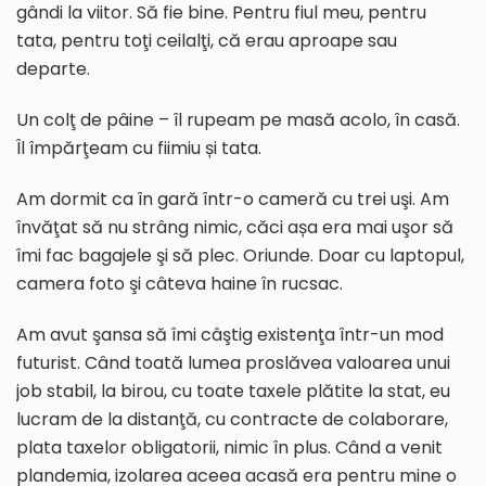
gândi la viitor. Să fie bine. Pentru fiul meu, pentru
tata, pentru toţi ceilalţi, că erau aproape sau
departe.
Un colţ de pâine – îl rupeam pe masă acolo, în casă.
Îl împărţeam cu fiimiu și tata.
Am dormit ca în gară într-o cameră cu trei uşi. Am
învăţat să nu strâng nimic, căci așa era mai uşor să
îmi fac bagajele şi să plec. Oriunde. Doar cu laptopul,
camera foto şi câteva haine în rucsac.
Am avut şansa să îmi câştig existenţa într-un mod
futurist. Când toată lumea proslăvea valoarea unui
job stabil, la birou, cu toate taxele plătite la stat, eu
lucram de la distanţă, cu contracte de colaborare,
plata taxelor obligatorii, nimic în plus. Când a venit
plandemia, izolarea aceea acasă era pentru mine o