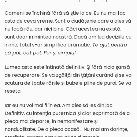
Oamenii se închină fără să ştie la ce. Eu nu mai fac
asta de ceva vreme. Sunt o ciudăţenie care a ales să
nu facă rău, dar nici bine. Căci acestea nu există,
sunt doar în mintea noastră. Dacă am lua deciziile cu
inima, totul s-ar simplifica dramatic.
Te ajut pentru
că pot, cât pot. Pur și simplu!
Lumea asta este întinată definitiv. Şi fără nicio şansă
de recuperare. Se va zgâlţâi din ţâţâni curând şi se va
scutura de toate rănile şi bubele pline de puroi. Se va
reseta.
Iar eu nu voi mai fi în ea. Am ales să ies din joc.
Definitiv, cu intenţia puternică și clar exprimată de a
pleca mai departe, în nemanifestare şi
nondualitate. De a pleca acasă… Nu mai am dorinţe,