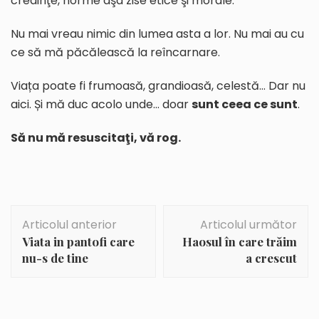
credinţe, norme aşa zise etice şi morale.
Nu mai vreau nimic din lumea asta a lor. Nu mai au cu
ce să mă păcălească la reîncarnare.
Viața poate fi frumoasă, grandioasă, celestă… Dar nu
aici. Și mă duc acolo unde… doar
sunt ceea ce sunt
.
Să nu mă resuscitaţi, vă rog.
Navigare
Articolul anterior
Articolul următor
în
Viata in pantofi care
Haosul în care trăim
articole
nu-s de tine
a crescut