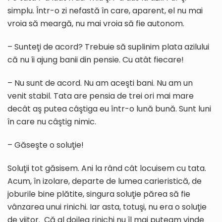
simplu. Într-o zi nefastă în care, aparent, el nu mai
vroia să meargă, nu mai vroia să fie autonom.
– Sunteţi de acord? Trebuie să suplinim plata azilului
că nu îi ajung banii din pensie. Cu atât fiecare!
– Nu sunt de acord. Nu am aceşti bani. Nu am un
venit stabil. Tata are pensia de trei ori mai mare
decât aş putea câştiga eu într-o lună bună. Sunt luni
în care nu câştig nimic.
– Găseşte o soluţie!
Soluţii tot găsisem. Ani la rând cât locuisem cu tata.
Acum, în izolare, departe de lumea carieristică, de
joburile bine plătite, singura soluţie părea să fie
vânzarea unui rinichi. Iar asta, totuşi, nu era o soluţie
de viitor. Că al doilea rinichi nu îl mai puteam vinde