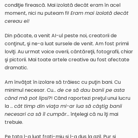
condiţie firească. Mai izolată decât eram în acel
moment, nici nu puteam fi!
Eram mai izolată decât
cereau ei!
Din păcate, a venit AI-ul peste noi, creatorii de
conţinut, şi ne-a luat sursele de venit. Am fost primii
loviţi. Au urmat voice overii, cântăreţii, fotografii, chiar
şi pictorii. Mai toate artele creative au fost afectate
dramatic.
Am învăţat în izolare să trăiesc cu puţin bani. Cu
minimul necesar. Cu…
de ce să dau banii pe
a
sta
când mă pot lipsi
?! Când raportezi preţul unui lucru
la …
cât timp din viaţa mi-ar lua să câştig banii
necesari ca să îl cumpăr
… înţelegi că nu îţi mai
trebuie.
Pe tata l-a luat frati-miu şi l-a dus la azil. Pur şi