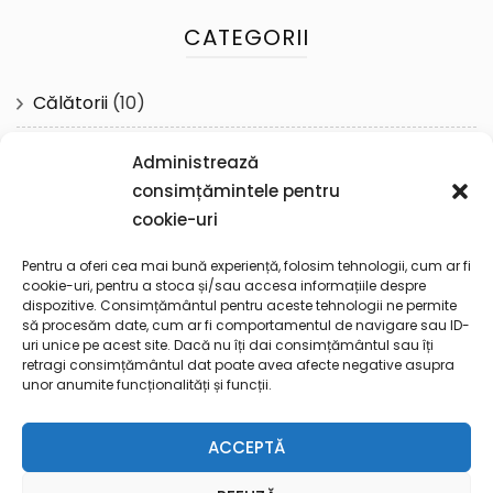
CATEGORII
Călătorii
(10)
Cotidian
(61)
Administrează
consimțămintele pentru
Reflecţii
(57)
cookie-uri
Spiritualitate
(19)
Pentru a oferi cea mai bună experiență, folosim tehnologii, cum ar fi
cookie-uri, pentru a stoca și/sau accesa informațiile despre
dispozitive. Consimțământul pentru aceste tehnologii ne permite
Toto
(1)
să procesăm date, cum ar fi comportamentul de navigare sau ID-
uri unice pe acest site. Dacă nu îți dai consimțământul sau îți
retragi consimțământul dat poate avea afecte negative asupra
Uncategorized
(3)
unor anumite funcționalități și funcții.
ACCEPTĂ