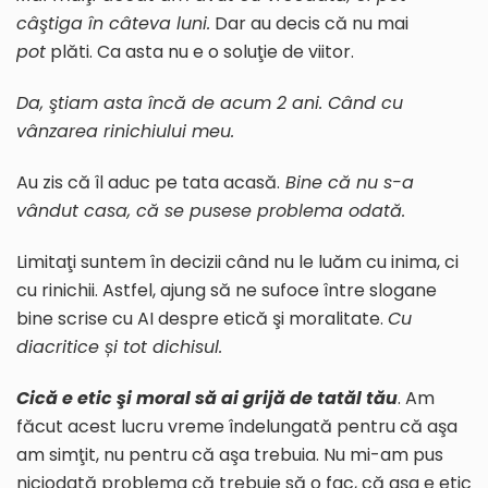
câştiga în câteva luni.
Dar au decis că nu mai
pot
plăti. Ca asta nu e o soluţie de viitor.
Da, ştiam asta încă de acum 2 ani. Când cu
vânzarea rinichiului meu.
Au zis că îl aduc pe tata acasă.
Bine că nu s-a
vândut casa, că se pusese problem
a
odată.
Limitaţi suntem în decizii când nu le luăm cu inima, ci
cu rinichii. Astfel, ajung să ne sufoce între slogane
bine scrise cu AI despre etică şi moralitate.
Cu
diacritice și tot dichisul.
Cică e etic şi moral să ai grijă de tatăl tău
. Am
făcut acest lucru vreme îndelungată pentru că aşa
am simţit, nu pentru că aşa trebuia. Nu mi-am pus
niciodată problema că trebuie să o fac, că așa e etic