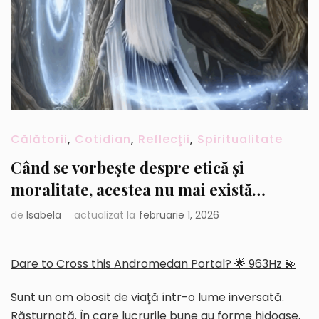
Călătorii
,
Cotidian
,
Reflecţii
,
Spiritualitate
Când se vorbește despre etică și
moralitate, acestea nu mai există…
de
Isabela
actualizat la
februarie 1, 2026
Dare to Cross this Andromedan Portal? 🌟 963Hz 💫
Sunt un om obosit de viaţă într-o lume inversată.
Răsturnată. În care lucrurile bune au forme hidoase,