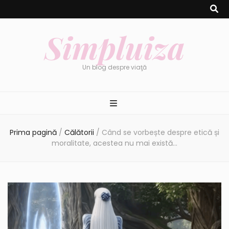
Simpluiza
Un blog despre viaţă
Prima pagină
/
Călătorii
/
Când se vorbește despre etică și
moralitate, acestea nu mai există…