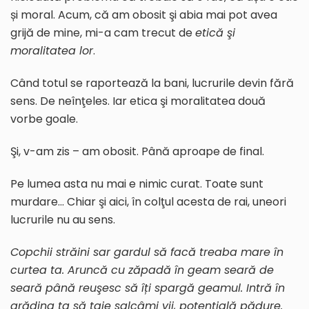
și moral. Acum, că am obosit şi abia mai pot avea
grijă de mine, mi-a cam trecut de
etică şi
moralitatea lor
.
Când totul se raportează la bani, lucrurile devin fără
sens. De neînţeles. Iar etica şi moralitatea două
vorbe goale.
Şi, v-am zis – am obosit. Până aproape de final.
Pe lumea asta nu mai e nimic curat. Toate sunt
murdare… Chiar şi aici, în colţul acesta de rai, uneori
lucrurile nu au sens.
Copchii străini sar gardul să facă treaba mare în
curtea ta. Aruncă cu zăpadă în geam sear
ă
de
seară până reuşesc să
îți
spargă geamul. Intră în
grădin
a
ta
să taie salcâmi vii, potenţială pădure
.