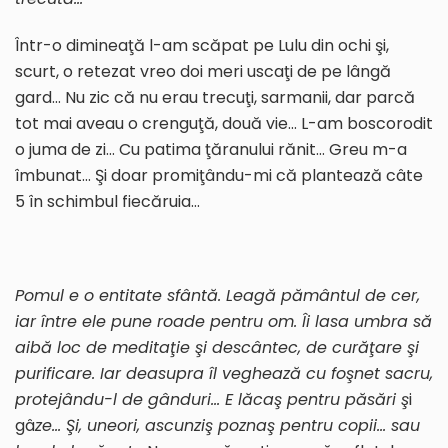
Într-o dimineaţă l-am scăpat pe Lulu din ochi şi,
scurt, o retezat vreo doi meri uscaţi de pe lângă
gard… Nu zic că nu erau trecuţi, sarmanii, dar parcă
tot mai aveau o crenguţă, două vie… L-am boscorodit
o juma de zi… Cu patima ţăranului rănit… Greu m-a
îmbunat… Şi doar promiţându-mi că plantează câte
5 în schimbul fiecăruia…
Pomul e o entitate sfântă. Leagă pământul de cer,
iar între ele pune roade pentru om. Îi lasa umbra să
aibă loc de meditaţie şi descântec, de curăţare şi
purificare. Iar deasupra îl veghează cu foşnet sacru,
pro
tejâ
ndu-l de gânduri… E lăcaş pentru păsări ş
i
gâ
ze… Şi, uneori, ascunziş poznaş pentru copii… sau