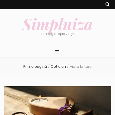
Simpluiza
Un blog despre viaţă
Prima pagină
/
Cotidian
/
Viata la tara