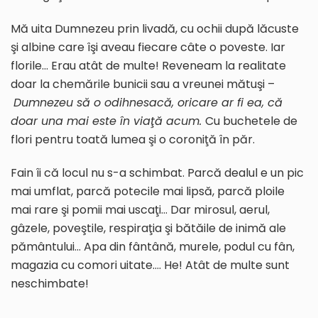
Mă uita Dumnezeu prin livadă, cu ochii după lăcuste
şi albine care îşi aveau fiecare câte o poveste. Iar
florile… Erau atât de multe! Reveneam la realitate
doar la chemările bunicii sau a vreunei mătuşi –
Dumnezeu să o odihnesacă, oricare ar fi ea, că
doar una mai este în viaţă acum.
Cu buchetele de
flori pentru toată lumea şi o coroniţă în păr.
Fain îi că locul nu s-a schimbat. Parcă dealul e un pic
mai umflat, parcă potecile mai lipsă, parcă ploile
mai rare şi pomii mai uscaţi… Dar mirosul, aerul,
gâzele, poveştile, respiraţia şi bătăile de inimă ale
pământului… Apa din fântână, murele, podul cu fân,
magazia cu comori uitate…. He! Atât de multe sunt
neschimbate!