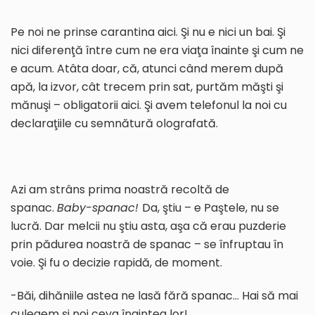
Pe noi ne prinse carantina aici. Şi nu e nici un bai. Şi
nici diferenţă între cum ne era viaţa înainte şi cum ne
e acum. Atâta doar, că, atunci când merem după
apă, la izvor, cât trecem prin sat, purtăm măşti şi
mănuşi – obligatorii aici. Şi avem telefonul la noi cu
declaraţiile cu semnătură olografată.
Azi am strâns prima noastră recoltă de
spanac.
Baby-spanac!
Da, ştiu – e Paştele, nu se
lucră. Dar melcii nu ştiu asta, aşa că erau puzderie
prin pădurea noastră de spanac – se înfruptau în
voie. Şi fu o decizie rapidă, de moment.
-Băi, dihăniile astea ne lasă fără spanac… Hai să mai
culegem şi noi ceva înaintea lor!