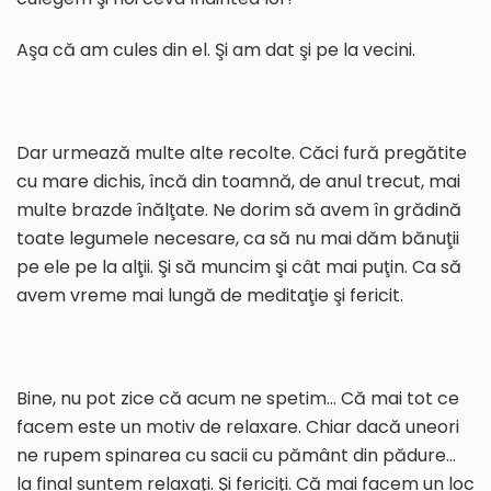
Aşa că am cules din el. Şi am dat şi pe la vecini.
Dar urmează multe alte recolte. Căci fură pregătite
cu mare dichis, încă din toamnă, de anul trecut, mai
multe brazde înălţate. Ne dorim să avem în grădină
toate legumele necesare, ca să nu mai dăm bănuţii
pe ele pe la alţii. Şi să muncim şi cât mai puţin. Ca să
avem vreme mai lungă de meditaţie şi fericit.
Bine, nu pot zice că acum ne spetim… Că mai tot ce
facem este un motiv de relaxare. Chiar dacă uneori
ne rupem spinarea cu sacii cu pământ din pădure…
la final suntem relaxaţi. Şi fericiţi. Că mai facem un loc