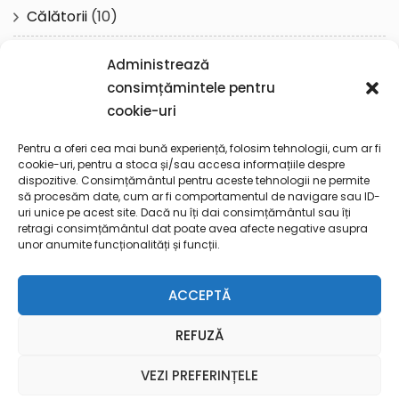
Călătorii
(10)
Cotidian
(61)
Administrează
consimțămintele pentru
Reflecţii
(57)
cookie-uri
Spiritualitate
(19)
Pentru a oferi cea mai bună experiență, folosim tehnologii, cum ar fi
cookie-uri, pentru a stoca și/sau accesa informațiile despre
dispozitive. Consimțământul pentru aceste tehnologii ne permite
Toto
(1)
să procesăm date, cum ar fi comportamentul de navigare sau ID-
uri unice pe acest site. Dacă nu îți dai consimțământul sau îți
retragi consimțământul dat poate avea afecte negative asupra
Uncategorized
(3)
unor anumite funcționalități și funcții.
ACCEPTĂ
REFUZĂ
© 2022 Simpluiza
| Created by
AlphaByte
- Web Design
VEZI PREFERINȚELE
Agency
Blossom Feminine | Dezvoltată de
Blossom