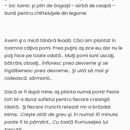
–
loc tainic şi plin de bogaţii
– iarbă de ceapă –
bună pentru chifteluţele din legume.
Avem şi o mică tânără livadă. Căci am plantat în
toamna câţiva pomi. Prea puţini, aş zice eu, dar nu le
poţi face pe toate odată… Mulţi pomi sunt uscaţi,
bătrâni, obosiţi…
Înfloresc prea devreme şi se
îngălbenesc prea devreme… Şi uită să mai şi
rodească
, sărmanii
…
Dacă ar fi după mine, aş planta numai pomi! Peste
tot! M-a durut sufletul pentru fiecare creangă
tăiată… Şi fiecare trunchi retezat mi-a brăzdat
inima…
Creşte atât de greu şi, în numai 10 minute,
poate fi la pământ… Cu toată frumuseţea lui
trecută…