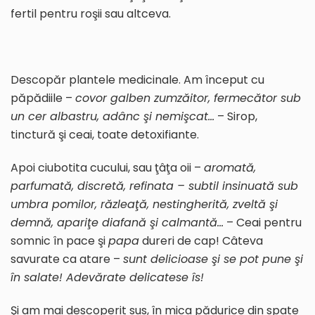
fertil pentru roşii sau altceva.
Descopăr plantele medicinale. Am început cu
păpădiile –
covor galben zumzăitor, fermecător sub
un cer albastru, adânc şi nemişcat…
– Sirop,
tinctură şi ceai, toate detoxifiante.
Apoi ciubotita cucului, sau ţâţa oii –
aromată,
parfumată, discretă, refinata – subtil insinuat
ă
sub
umbra po
milor, răzle
a
ţă
, nestingherit
ă
, zvelt
ă
şi
demn
ă
, apariţ
e
diafan
ă
şi calmant
ă
…
– Ceai pentru
somnic în pace şi
papa
dureri de cap! Câteva
savurate ca atare –
sunt delicioase şi se pot pune şi
în salate! Adevărate delicatese îs!
Şi am mai descoperit sus, în mica pădurice din spate