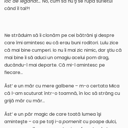
loc de legănat…
No, cum să nu ţi se rupă sufletul
când îl tai?!
Ne străduim să îi clonăm pe cei bătrâni şi despre
care îmi amintesc eu că erau buni roditori. Lulu zice
că mai bine cumperi. Io nu îi mai zic nimic, dar ştiu că
mai bine îi să aduci un omagiu acelui pom drag,
ducându-l mai departe. Că mi-l amintesc pe
fiecare…
Ăst’ e un măr cu mere galbene – m-o certata Mica
că l-am scuturat într-o toamnă, în loc să strâng cu
grijă măr cu măr…
Ăst’ e un păr magic de care toată lumea îşi
aminteşte – ca pe toţi i-a
pomenit
cu poape dulci,