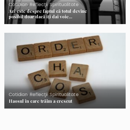
Cotidian
,
Reflecţii
,
Spiritualitate
Azi este despre faptul că totul devine
posibil doar dacă îţi dai voie…
Cotidian
,
Reflecţii
,
Spiritualitate
Haosul în care trăim a crescut