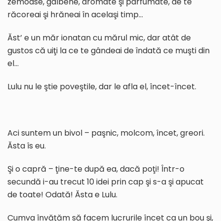
zemoase, galbene, aromate şi parfumate, de te
răcoreai şi hrăneai în acelaşi timp…
Ăst’ e un măr ionatan cu mărul mic, dar atât de
gustos că uiţi la ce te gândeai de îndată ce muşti din
el…
Lulu nu le ştie poveştile, dar le afla el, încet-încet.
Aci suntem un bivol – paşnic, molcom, încet, greori.
Ăsta îs eu.
Şi o capră – ţine-te după ea, dacă poţi! Într-o
secundă i-au trecut 10 idei prin cap şi s-a şi apucat
de toate! Odată! Ăsta e Lulu.
Cumva învăţăm să facem lucrurile încet ca un bou şi,