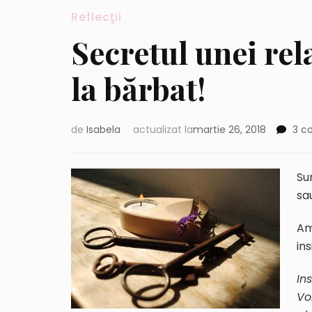
Reflecţii
Secretul unei rela
la bărbat!
de
Isabela
actualizat la
martie 26, 2018
3 c
Su
sa
Am
in
In
Vo