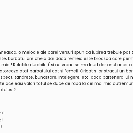
neasca, o melodie ale carei versuri spun ca iubirea trebuie pazi
a este, barbatul are cheia dar daca femeia este broasca care per
imic ! Relatiile durabile ( si nu vreau sa ma laud dar anul acesta
atoreaza atat barbatului cat si femeii. Oricat s-ar stradui un ba
spect, tandrete, bunastare, intelegere, etc. daca partenera lui 
te aceleasi valori totul se duce de rapa la cel mai mic cutremur
inteles ?
 pm
a!
!