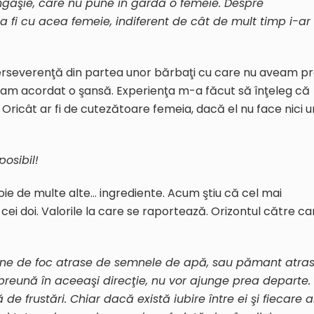
ngăşie, care nu pune în gardă o femeie. Despre
 fi cu acea femeie, indiferent de cât de mult timp i-ar
erseverenţă din partea unor bărbaţi cu care nu aveam p
-am acordat o şansă. Experienţa m-a făcut să înţeleg că
. Oricât ar fi de cutezătoare femeia, dacă el nu face nici u
posibil!
voie de multe alte… ingrediente. Acum ştiu că cel mai
 cei doi. Valorile la care se raportează. Orizontul către ca
emne de foc atrase de semnele de apă, sau pămant atra
preună în aceeaşi direcţie, nu vor ajunge prea departe.
de frustări. Chiar dacă există iubire între ei şi fiecare a