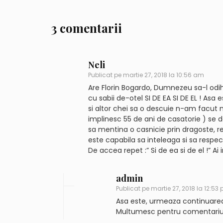
3 comentarii
Neli
Publicat pe
martie 27, 2018 la 10:56 am
Are Florin Bogardo, Dumnezeu sa-l odih
cu sabii de-otel SI DE EA SI DE EL ! As
si altor chei sa o descuie n-am facut n
implinesc 55 de ani de casatorie ) se d
sa mentina o casnicie prin dragoste, re
este capabila sa inteleaga si sa respec
De accea repet :” Si de ea si de el !” Ai 
admin
Publicat pe
martie 27, 2018 la 12:53
Asa este, urmeaza continuare
Multumesc pentru comentariu