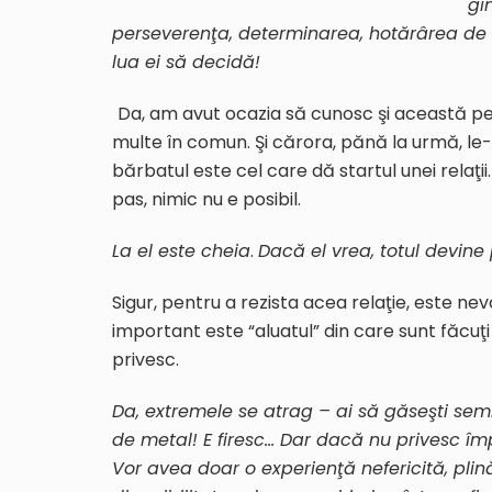
gi
perseverenţa, determinarea, hotărârea de a
lua ei să decidă!
Da, am avut ocazia să cunosc şi această p
multe în comun. Şi cărora, pănă la urmă, le
bărbatul este cel care dă startul unei relaţii
pas, nimic nu e posibil.
La el este cheia
.
Dacă el vrea, totul devine 
Sigur, pentru a rezista acea relaţie, este ne
important este “aluatul” din care sunt făcuţi
privesc.
Da, extremele se atrag – ai să găseşti s
de metal! E firesc… Dar dacă nu privesc îm
Vor avea doar o experienţă nefericită, plină 