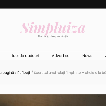
Simpluiza
Un blog despre viaţă
Idei de cadouri
Advertise
News
a pagină
/
Reflecţii
/
Secretul unei relaţii împlinite – cheia e la b