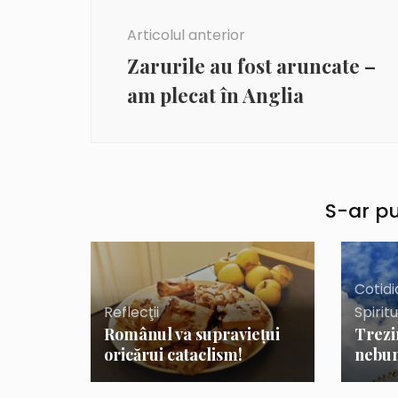
în
Articolul anterior
articole
Zarurile au fost aruncate –
am plecat în Anglia
S-ar pu
Cotid
Reflecţii
Spirit
Românul va supravieţui
Trezi
oricărui cataclism!
nebun