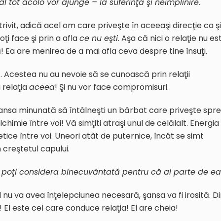
l tot acolo vor ajunge – la suferinţă şi neîmplinire.
rivit, adică acel om care priveşte în aceeaşi direcţie ca şi
oţi face şi prin a afla
ce nu eşti
. Aşa că nici o relaţie nu es
ă! Ea are menirea de a mai afla ceva despre tine însuţi.
c. Acestea nu au nevoie să se cunoască prin relaţii
 relaţia
aceea
! Şi nu vor face compromisuri.
nsa minunată să întâlneşti un bărbat care priveşte spre
alchimie între voi! Vă simţiti atraşi unul de celălalt. Energia
ice între voi. Uneori atât de puternice, încât se simt
în creştetul capului.
e poţi considera binecuvântată pentru că ai parte de ea
l nu va avea înţelepciunea necesară, şansa va fi irosită. D
l este cel care conduce relaţia! El are cheia!