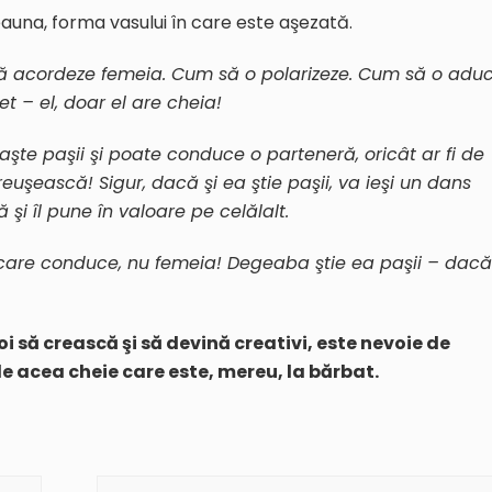
auna, forma vasului în care este aşezată.
să acordeze femeia. Cum să o polarizeze. Cum să o adu
et – el, doar el are cheia!
aşte paşii şi poate conduce o parteneră, oricât ar fi de
uşească! Sigur, dacă şi ea ştie paşii, va ieşi un dans
 şi îl pune în valoare pe celălalt.
l care conduce, nu femeia! Degeaba ştie ea paşii – dacă
i să crească şi să devină creativi, este nevoie de
e acea cheie care este, mereu, la bărbat.