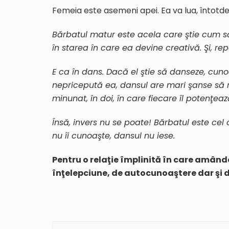
Femeia este asemeni apei. Ea va lua, întotde
Bărbatul matur este acela care ştie cum 
în starea în care ea devine creativă. Şi, rep
E ca în dans. Dacă el ştie să danseze, cuno
nepricepută ea, dansul are mari şanse să re
minunat, în doi, în care fiecare îl potenţează
Însă, invers nu se poate! Bărbatul este ce
nu îi cunoaşte, dansul nu iese.
Pentru o relaţie împlinită în care amândo
înţelepciune, de autocunoaştere dar şi d
Navigare