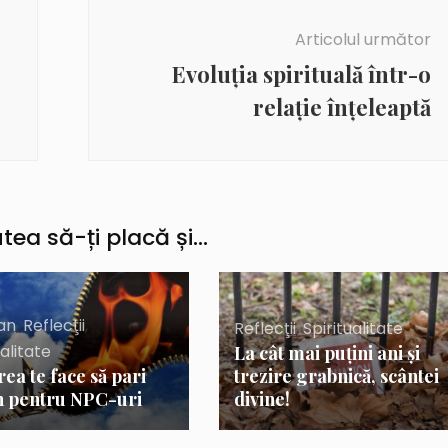
Articolul următor
Evoluţia spirituală într-o
relaţie înţeleaptă
tea să-ți placă și...
ian
,
Reflecţii
,
Reflecţii
,
Spiritualitate
ualitate
La cât mai puțini ani și
rea te face să pari
trezire grabnică, scântei
 pentru NPC-uri
divine!