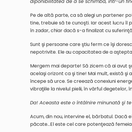
diponibilitatea de a se schimba, într-un fina
Pe de altă parte, ca să alegi un partener pot
tine, trebuie să te cunoşti. Iar acest lucru îl p
în zadar, chiar dacă s-a finalizat cu suferinţ
Sunt şi persoane care ştiu ferm ce îşi dores
nepotrivite. Ele au capacitatea de a aştepta
Mergem mai departe! Să zicem că ai avut şa
acelaşi orizont ca şi tine! Mai mult, există şi 
începe să urce. Se creează conexiuni energet
vibraţiile la nivelul pielii, în vârful degetelor, 
Da! Aceasta este o întâlnire minunată şi t
Acum, din nou, intervine el, bărbatul. Dacă e
păcate…El este cel care potenţează femeia! E