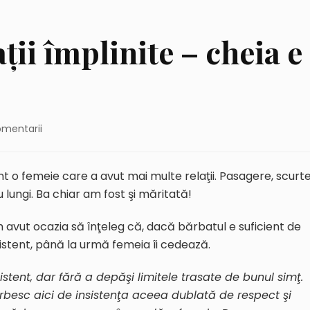
ţii împlinite – cheia e
la
omentarii
Secretul
unei
relaţii
nt o femeie care a avut mai multe relaţii. Pasagere, scurt
împlinite
u lungi. Ba chiar am fost şi măritată!
–
cheia
 avut ocazia să înţeleg că, dacă bărbatul e suficient de
e
sistent, până la urmă femeia îi cedează.
la
bărbat!
sistent, dar fără a depăşi limitele trasate de bunul simţ.
rbesc aici de insistenţa aceea dublată de respect şi