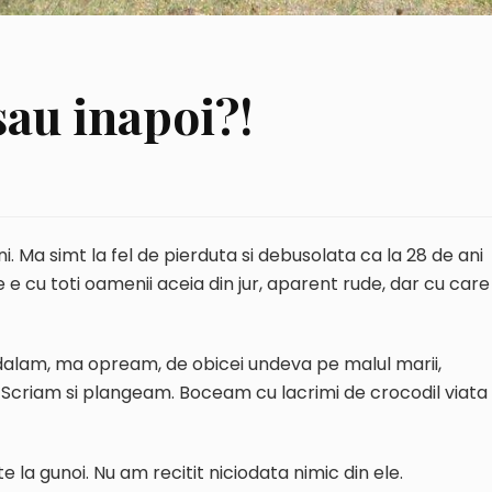
au inapoi?!
i. Ma simt la fel de pierduta si debusolata ca la 28 de ani
e cu toti oamenii aceia din jur, aparent rude, dar cu care
Pedalam, ma opream, de obicei undeva pe malul marii,
m. Scriam si plangeam. Boceam cu lacrimi de crocodil viata
 la gunoi. Nu am recitit niciodata nimic din ele.