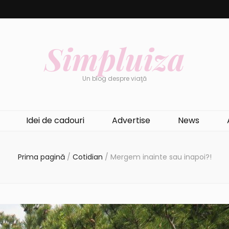
Simpluiza
Un blog despre viaţă
Idei de cadouri
Advertise
News
Prima pagină
/
Cotidian
/
Mergem inainte sau inapoi?!