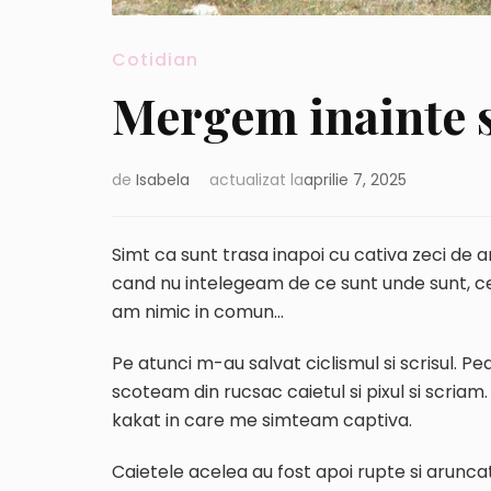
Cotidian
Mergem inainte s
de
Isabela
actualizat la
aprilie 7, 2025
Simt ca sunt trasa inapoi cu cativa zeci de an
cand nu intelegeam de ce sunt unde sunt, ce 
am nimic in comun…
Pe atunci m-au salvat ciclismul si scrisul. 
scoteam din rucsac caietul si pixul si scria
kakat in care me simteam captiva.
Caietele acelea au fost apoi rupte si aruncate