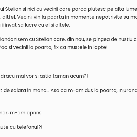
i Stelian si nici cu vecinii care parca plutesc pe alta lume
a… altfel. Vecinii vin la poarta in momente nepotrivite sa m
i invat sa lucre cu el si altele.
ondanisem cu Stelian care, din nou, se plngea de nustiu 
c si vecinii la poarta, fix ca mustele in lapte!
e dracu mai vor si astia taman acum?!
 de salata in mana… Asa ca m-am dus la poarta, injuran
nar, m-am aprins.
ajute cu telefonul?!