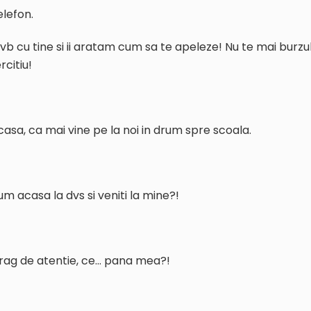
lefon.
vb cu tine si ii aratam cum sa te apeleze! Nu te mai burzul
rcitiu!
sa, ca mai vine pe la noi in drum spre scoala.
cum acasa la dvs si veniti la mine?!
o trag de atentie, ce… pana mea?!