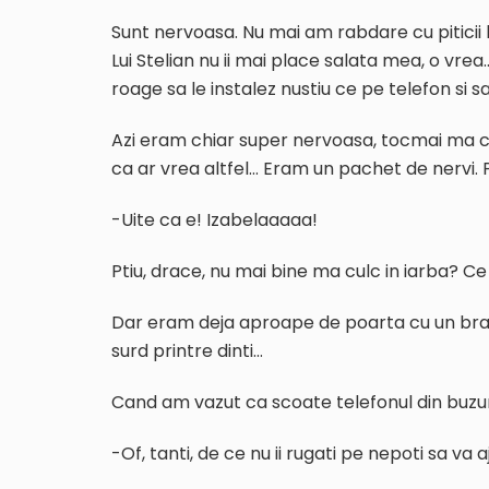
Sunt nervoasa. Nu mai am rabdare cu piticii lu
Lui Stelian nu ii mai place salata mea, o vre
roage sa le instalez nustiu ce pe telefon si sa i
Azi eram chiar super nervoasa, tocmai ma ci
ca ar vrea altfel… Eram un pachet de nervi. Pa
-Uite ca e! Izabelaaaaa!
Ptiu, drace, nu mai bine ma culc in iarba? C
Dar eram deja aproape de poarta cu un brat
surd printre dinti…
Cand am vazut ca scoate telefonul din buzu
-Of, tanti, de ce nu ii rugati pe nepoti sa va 