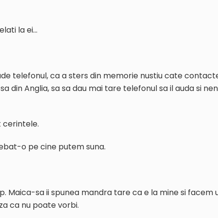
lati la ei…
ude telefonul, ca a sters din memorie nustiu cate contact
sa din Anglia, sa sa dau mai tare telefonul sa il auda si ne
 cerintele.
rebat-o pe cine putem suna.
up. Maica-sa ii spunea mandra tare ca e la mine si facem 
eaza ca nu poate vorbi.