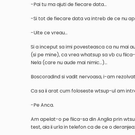
-Pai tu ma ajuti de fiecare data…
-Si tot de fiecare data va intreb de ce nu ape
-Uite ce vreau…
Si a inceput sa imi povesteasca ca nu mai a
(si pe mine), ca vrea whatsup sa vb cu fiica-
Nela (care nu aude mai nimic…)…
Boscoradind si vadit nervoasa, i-am rezolvat
Ca sa ii arat cum foloseste wtsup-ul am int
-Pe Anca.
Am apelat-o pe fiica-sa din Anglia prin wts
test, aia ii urla in telefon ca de ce o deranj