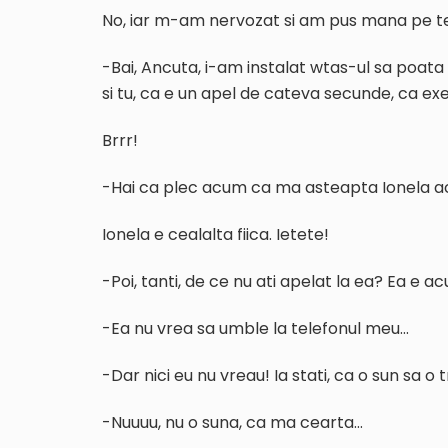
No, iar m-am nervozat si am pus mana pe te
-Bai, Ancuta, i-am instalat wtas-ul sa poata 
si tu, ca e un apel de cateva secunde, ca exe
Brrr!
-Hai ca plec acum ca ma asteapta Ionela aca
Ionela e cealalta fiica. Ietete!
-Poi, tanti, de ce nu ati apelat la ea? Ea e a
-Ea nu vrea sa umble la telefonul meu…
-Dar nici eu nu vreau! Ia stati, ca o sun sa 
-Nuuuu, nu o suna, ca ma cearta…