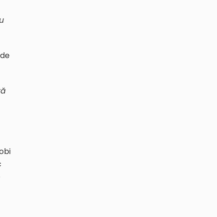
u
 de
ră
obi
c
e