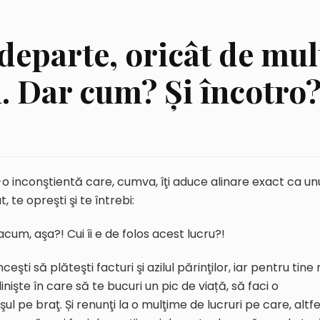
departe, oricât de mul
ui. Dar cum? Şi încotro
-o inconştientă care, cumva, îţi aduce alinare exact ca un
 te opreşti şi te întrebi:
 acum, aşa?! Cui îi e de folos acest lucru?!
ceşti să plăteşti facturi şi azilul părinţilor, iar pentru tine 
 linişte în care să te bucuri un pic de viață, să faci o
l pe braţ. Și renunţi la o mulţime de lucruri pe care, altfe