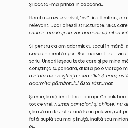
Şi iacătă-mă prinsă în capcană…
Harul meu este scrisul, însă, în ultimii ani, am 
relevant. Doar chestii structurate, SEO, care 
scrie în presă şi ce vor oamenii să citeasc
Şi, pentru că am adormit cu tocul în mână, scr
ceea ce merită spus. Rar mai simt că … vin cu
scriu. Uneori ieșeau texte care şi pe mine m
conştiinţă superioară, aflată pe o vibraţie m
dictate de conştiinţa mea divină care, astf
adormita pământului ăsta răsturnat…
Şi mai ştiu să împletesc ciorapi. Căciuli, be
tot ce vrei.
Numai pantaloni şi chiloţei nu a
ştiu că am lucrat o lună la un pulover, cât p
fată, suplă sau mai plinuţă, înaltă sau minio
el…