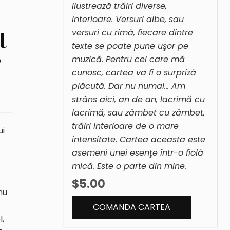
ilustrează trăiri diverse,
interioare. Versuri albe, sau
t
versuri cu rimă, fiecare dintre
texte se poate pune uşor pe
?
muzică. Pentru cei care mă
cunosc, cartea va fi o surpriză
plăcută. Dar nu numai… Am
strâns aici, an de an, lacrimă cu
lacrimă, sau zâmbet cu zâmbet,
trăiri interioare de o mare
ui
intensitate. Cartea aceasta este
asemeni unei esenţe într-o fiolă
mică. Este o parte din mine.
$5.00
nu
l,