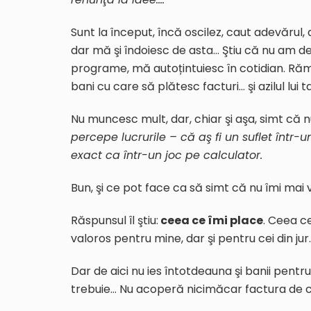
Sunt la început, încă oscilez, caut adevărul, 
dar mă şi îndoiesc de asta… Ştiu că nu am de
programe, mă autoțintuiesc în cotidian. Răm
bani cu care să plătesc facturi… şi azilul lui t
Nu muncesc mult, dar, chiar şi aşa, simt că nu
percepe lucrurile – că aş fi un suflet într-u
exact ca într-un joc pe calculator.
Bun, şi ce pot face ca să simt că nu îmi mai 
Răspunsul îl ştiu:
ceea ce îmi place
. Ceea c
valoros pentru mine, dar şi pentru cei din jur.
Dar de aici nu ies întotdeauna şi banii pentru
trebuie… Nu acoperă nicimăcar factura de 