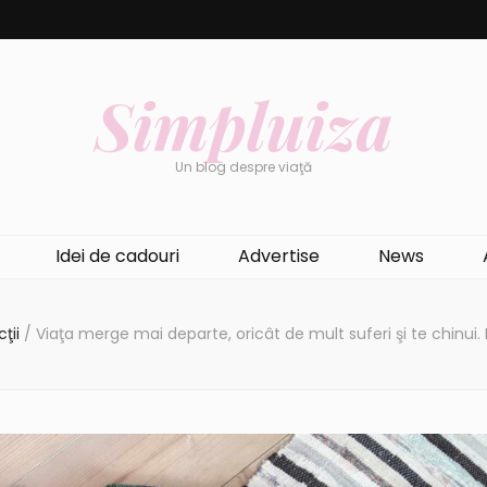
Simpluiza
Un blog despre viaţă
Idei de cadouri
Advertise
News
cţii
/
Viaţa merge mai departe, oricât de mult suferi şi te chinui.