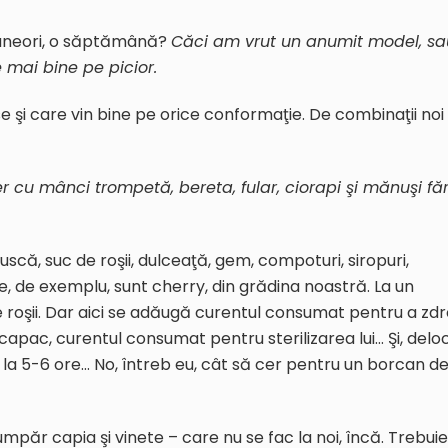
, uneori, o săptămână?
Căci am vrut un anumit model, sa
 mai bine pe picior.
 şi care vin bine pe orice conformaţie. De combinaţii noi
r cu mânci trompetă, bereta, fular, ciorapi şi mănuşi fă
uscă, suc de roşii, dulceaţă, gem, compoturi, siropuri,
le, de exemplu, sunt cherry, din grădina noastră. La un
de roşii. Dar aici se adăugă curentul consumat pentru a zdr
u capac, curentul consumat pentru sterilizarea lui… Şi, delo
la 5-6 ore… No, întreb eu, cât să cer pentru un borcan d
păr capia şi vinete – care nu se fac la noi, încă. Trebuie