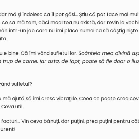
dar mă şi îndoiesc că îl pot găsi… Ştiu că pot face mai mul
 ce să mă tem, căci moartea nu există, dar revin la vechi
ân într-un job care nu îmi place numai ca să câştig nişte
ata….
 e bine. Că îmi vând sufletul lor.
S
cânteia mea divină aş
n trup de carne. Iar asta, de fapt,
poate
să fie doar o iluz
vând sufletul?
e mă ajută să îmi cresc vibraţiile. Ceea ce poate crea ce
 Ceva util.
 facturi… Vin ceva bănuţi, dar puţini, prea puţini pentru câ
curent!