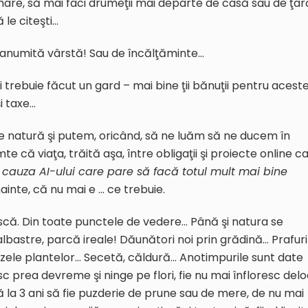
la mare, să mai faci drumeţii mai departe de casă sau de ţar
 le citeşti…
o anumită vârstă! Sau de încălţăminte…
 trebuie făcut un gard – mai bine ţii bănuţii pentru acest
i taxe…
de natură şi putem, oricând, să ne luăm să ne ducem în
te că viaţa, trăită aşa, între obligaţii şi proiecte online c
 cauza AI-ului care pare să facă totul mult mai bine
inte, că nu mai e … ce trebuie.
ească. Din toate punctele de vedere… Până şi natura se
albastre, parcă ireale! Dăunători noi prin grădină… Prafuri
unzele plantelor… Secetă, căldură… Anotimpurile sunt date
sc prea devreme şi ninge pe flori, fie nu mai înfloresc del
ă la 3 ani să fie puzderie de prune sau de mere, de nu mai