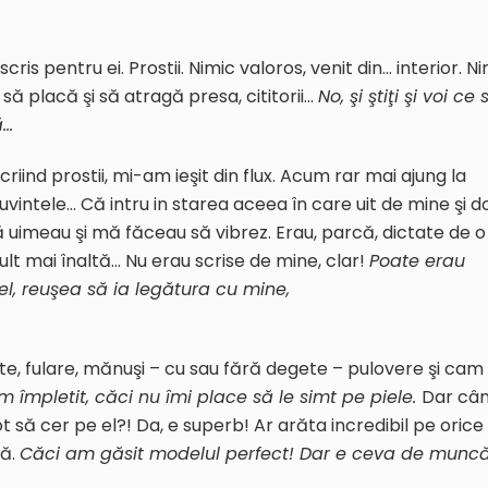
scris pentru ei. Prostii. Nimic valoros, venit din… interior. N
să placă şi să atragă presa, cititorii…
No, şi ştiţi şi voi ce 
ă…
iind prostii, mi-am ieşit din flux. Acum rar mai ajung la
vintele… Că intru in starea aceea în care uit de mine şi d
ă uimeau şi mă făceau să vibrez. Erau, parcă, dictate de o
ult mai înaltă… Nu erau scrise de mine, clar!
Poate erau
el, reuşea să ia legătura cu mine,
rete, fulare, mănuşi – cu sau fără degete – pulovere şi cam
m împletit, căci nu îmi place să le simt pe piele.
Dar câ
ot să cer pe el?! Da, e superb! Ar arăta incredibil pe orice
nă.
Căci am găsit modelul perfect! Dar e ceva de muncă