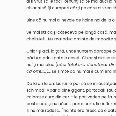
ai fi vrut să le faci. Renunţi să te mai duci 
chiar şi să îţi cumperi cărţi pe care ai vrea să
Bine că nu mai ai nevoie de haine noi de la 
Se mai strica şi câteceva pe lângă casă, mai
cheltuieli… Nu mai aduc aminte de impozite ș
Chiar şi aici, la ţară, unde suntem aproape 
pădure prin spatele casei… Chiar şi aici se sim
nu îţi mai plac (
căci totul s-a denaturat din
c
a
omul….)…
se simte că nu mai e cum era îna
De la an la an, lucrurile par să se înrăutăţ
schimbă! Apar albine gigant, portocalii sau 
colorate curg din cer – le poţi vedea pe fr
peste cap şi au năucit pomii care, fie înflore
şi nu mai rodesc… Înainte era firesc ca o dat