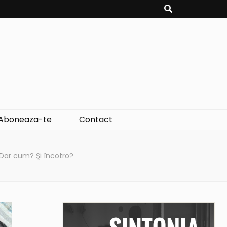
Aboneaza-te
Contact
 Dar cum? Şi încotro?