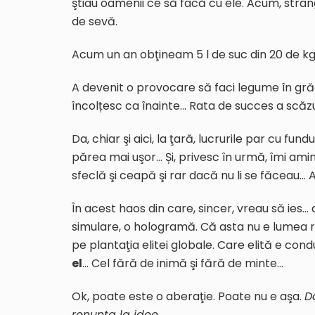
ştiau oamenii ce să facă cu ele. Acum, strângi 
de sevă.
Acum un an obţineam 5 l de suc din 20 de kg
A devenit o provocare să faci legume în grădi
încolțesc ca înainte… Rata de succes a scă
Da, chiar şi aici, la ţară, lucrurile par cu fun
părea mai uşor… Și, privesc în urmă, îmi ami
sfeclă şi ceapă şi rar dacă nu li se făceau… 
În acest haos din care, sincer, vreau să ies… 
simulare, o hologramă. Că asta nu e lumea 
pe plantaţia elitei globale. Care elită e con
el
… Cel fără de inimă şi fără de minte…
Ok, poate este o aberaţie. Poate nu e aşa.
D
renunţa la idee….