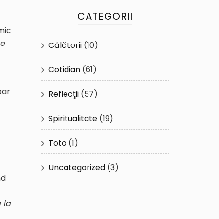
CATEGORII
imic
se
Călătorii
(10)
Cotidian
(61)
oar
Reflecţii
(57)
Spiritualitate
(19)
Toto
(1)
Uncategorized
(3)
nd
 la