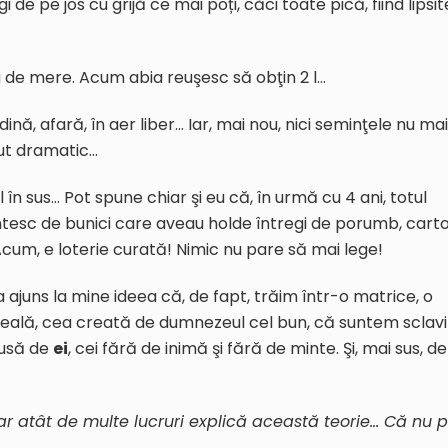
de pe jos cu grijă ce mai poți, căci toate pică, fiind lipsit
 de mere. Acum abia reuşesc să obţin 2 l…
nă, afară, în aer liber… Iar, mai nou, nici seminţele nu mai
zut dramatic…
dul în sus… Pot spune chiar şi eu că, în urmă cu 4 ani, totul
ntesc de bunici care aveau holde întregi de porumb, cartof
Acum, e loterie curată! Nimic nu pare să mai lege!
a ajuns la mine ideea că, de fapt, trăim într-o matrice, o
reală, cea creată de dumnezeul cel bun, că suntem sclavi
dusă de
ei
, cei fără de inimă şi fără de minte. Şi, mai sus, de
ar atât de multe lucruri explică această teorie… Că nu p