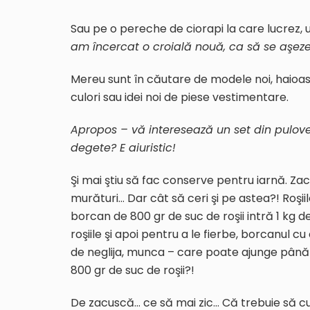
Sau pe o pereche de ciorapi la care lucrez
am încercat o croială nouă, ca să se aşeze
Mereu sunt în căutare de modele noi, haioase
culori sau idei noi de piese vestimentare.
Apropos – vă interesează un set din pulove
degete? E aiuristic!
Şi mai ştiu să fac conserve pentru iarnă. Zac
murături… Dar cât să ceri şi pe astea?! Roşii
borcan de 800 gr de suc de roşii intră 1 kg 
roşiile şi apoi pentru a le fierbe, borcanul c
de neglija, munca – care poate ajunge până 
800 gr de suc de roşii?!
De zacuscă… ce să mai zic… Că trebuie să cum