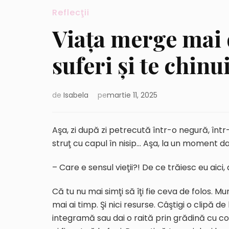
Reflecţii
Viaţa merge mai 
suferi şi te chin
de
Isabela
pe
martie 11, 2025
Aşa, zi după zi petrecută într-o negură, într
struţ cu capul în nisip… Aşa, la un moment dat,
– Care e sensul vieţii?! De ce trăiesc eu aici,
Că tu nu mai simţi să îţi fie ceva de folos. Mun
mai ai timp. Şi nici resurse. Câştigi o clipă de
integramă sau dai o raită prin grădină cu coşu