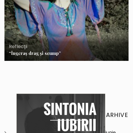
Reflecţii
“Îngeraş drag şi scump”
ARHIVE
iunie