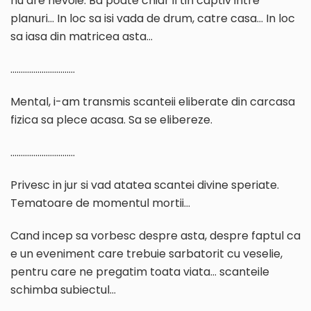
nu are nevoie. Ba poate chiar il tin captiv intre
planuri… In loc sa isi vada de drum, catre casa… In loc
sa iasa din matricea asta…
………………………….
Mental, i-am transmis scanteii eliberate din carcasa
fizica sa plece acasa. Sa se elibereze.
………………………….
Privesc in jur si vad atatea scantei divine speriate.
Tematoare de momentul mortii…
Cand incep sa vorbesc despre asta, despre faptul ca
e un eveniment care trebuie sarbatorit cu veselie,
pentru care ne pregatim toata viata… scanteile
schimba subiectul…