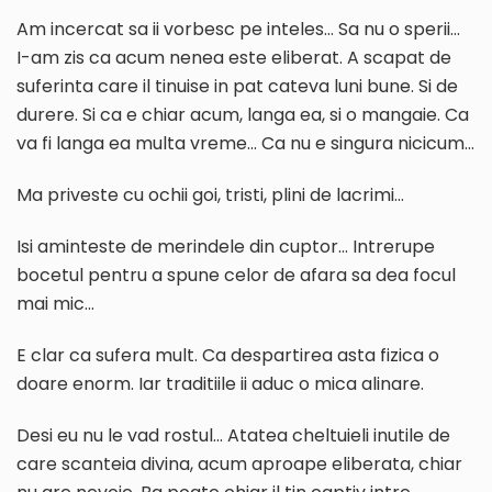
Am incercat sa ii vorbesc pe inteles… Sa nu o sperii…
I-am zis ca acum nenea este eliberat. A scapat de
suferinta care il tinuise in pat cateva luni bune. Si de
durere. Si ca e chiar acum, langa ea, si o mangaie. Ca
va fi langa ea multa vreme… Ca nu e singura nicicum…
Ma priveste cu ochii goi, tristi, plini de lacrimi…
Isi aminteste de merindele din cuptor… Intrerupe
bocetul pentru a spune celor de afara sa dea focul
mai mic…
E clar ca sufera mult. Ca despartirea asta fizica o
doare enorm. Iar traditiile ii aduc o mica alinare.
Desi eu nu le vad rostul… Atatea cheltuieli inutile de
care scanteia divina, acum aproape eliberata, chiar