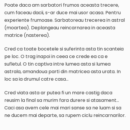
Poate daca am sarbatori frumos aceasta trecere,
cum faceau dacii, s-ar duce mai usor acasa. Pentru
experiente frumoase. Sarbatoreau trecerea in astral
(moartea). Deplangeau reincarnarea in aceasta
matrice (nasterea).
Cred ca toate bocetele si suferinta asta tin scanteia
pe loc. O trag inapoi in ceea ce crede ea ca e
sufletul. O tin captiva intre lumea asta si lumea
astrala, amandoua parti din matricea asta urata. In
loc sa ia drumul catre casa…
Cred viata asta ar putea fi un mare castig daca
reusim la final sa murim fara durere si atasament…
Caci asa avem cele mai mari sanse sa ne luam si sa
ne ducem mai departe, sa rupem ciclu reincarnarilor.