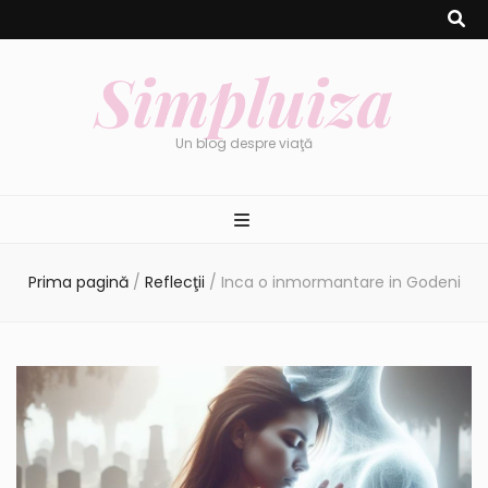
Simpluiza
Un blog despre viaţă
Prima pagină
/
Reflecţii
/
Inca o inmormantare in Godeni