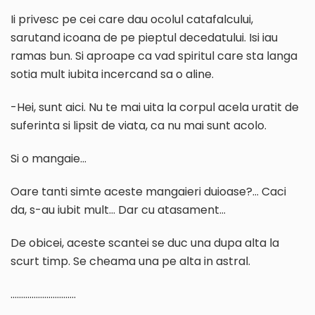
Ii privesc pe cei care dau ocolul catafalcului,
sarutand icoana de pe pieptul decedatului. Isi iau
ramas bun. Si aproape ca vad spiritul care sta langa
sotia mult iubita incercand sa o aline.
-Hei, sunt aici. Nu te mai uita la corpul acela uratit de
suferinta si lipsit de viata, ca nu mai sunt acolo.
Si o mangaie…
Oare tanti simte aceste mangaieri duioase?… Caci
da, s-au iubit mult… Dar cu atasament…
De obicei, aceste scantei se duc una dupa alta la
scurt timp. Se cheama una pe alta in astral.
………………………….