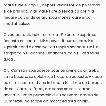
toate rudele, copilul, nepotii, vecinii toti de pe strada
si de prin sat… Alai mare spre biserica, cu opriri la
fiecare colt unde se aruncau monezi care erau
imediat culese.
O vad pe tanti, ii simt durerea… Pe care o exprima…
Boceste neincetat. Mi-a povestit cum, seara, l-a
zgaltait cand a observat ca respira sacadat. Ca i-a
strigat ca nu ii aprinde lumanarea, ca nu il lasa sa se
duca…
Of… Cum sa ii spui acestei scantei divine ca ar trebui
sa se bucure, sa celebreze trecerea aceasta. A ceea
ce este scanteie divina in trup, in fost trup de barbat,
de sot. Care, in sfarsit, are sansa sa se intoarca
acasa, in lumea primordiala, cu adevarat creata de
Dumnezeu. Sa scape din matricea asta oribila…