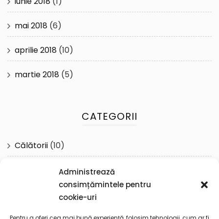
iunie 2018
(1)
mai 2018
(6)
aprilie 2018
(10)
martie 2018
(5)
CATEGORII
Călătorii
(10)
Cotidian
(61)
Administrează
consimțămintele pentru
Reflecţii
(57)
cookie-uri
Spiritualitate
(19)
Pentru a oferi cea mai bună experiență, folosim tehnologii, cum ar fi