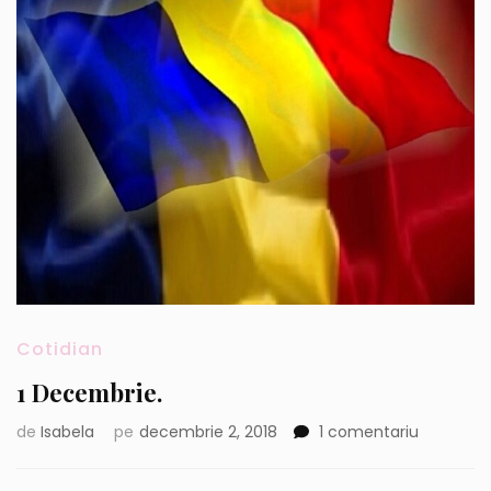
Cotidian
1 Decembrie.
la
de
Isabela
pe
decembrie 2, 2018
1 comentariu
1
Decembri