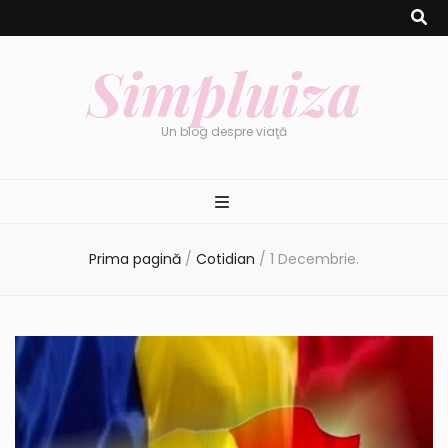
Simpluiza
Un blog despre viaţă
Prima pagină
/
Cotidian
/
1 Decembrie.