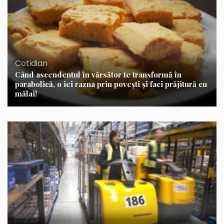
Cotidian
Când ascendentul în vărsător te transformă în
parabolică, o iei razna prin poveşti şi faci prăjitură cu
mălai!