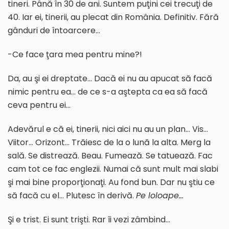
tineri. Până în 30 de ani. Suntem puţini cei trecuţi de
40. Iar ei, tinerii, au plecat din România. Definitiv. Fără
gânduri de întoarcere…
-Ce face ţara mea pentru mine?!
Da, au şi ei dreptate… Dacă ei nu au apucat să facă
nimic pentru ea… de ce s-a aştepta ca ea să facă
ceva pentru ei…
Adevărul e că ei, tinerii, nici aici nu au un plan… Vis…
Viitor… Orizont… Trăiesc de la o lună la alta. Merg la
sală. Se distrează. Beau. Fumează. Se tatuează. Fac
cam tot ce fac englezii. Numai că sunt mult mai slabi
şi mai bine proporţionaţi. Au fond bun. Dar nu ştiu ce
să facă cu el… Plutesc în derivă.
Pe loloape…
Şi e trist. Ei sunt trişti. Rar îi vezi zâmbind…