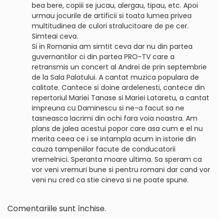
bea bere, copiii se jucau, alergau, tipau, etc. Apoi
urmau jocurile de artificii si toata lumea privea
multitudinea de culori stralucitoare de pe cer.
Simteai ceva.
Si in Romania am simtit ceva dar nu din partea
guvernantilor ci din partea PRO-TV care a
retransmis un concert al Andrei de prin septembrie
de la Sala Palatului. A cantat muzica populara de
calitate. Cantece si doine ardelenesti, cantece din
repertoriul Mariei Tanase si Mariei Lataretu, a cantat
impreuna cu Daminescu si ne-a facut sa ne
tasneasca lacrimi din ochi fara voia noastra. Am
plans de jalea acestui popor care asa cum e el nu
merita ceea ce i se intampla acum in istorie din
cauza tampeniilor facute de conducatorii
vremelnici. Speranta moare ultima. Sa speram ca
vor veni vremuri bune si pentru romani dar cand vor
veni nu cred ca stie cineva si ne poate spune.
Comentariile sunt închise.