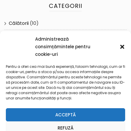
CATEGORII
Călătorii
(10)
Cotidian
(61)
Administrează
consimțămintele pentru
Reflecţii
(57)
cookie-uri
Spiritualitate
(19)
Pentru a oferi cea mai bună experiență, folosim tehnologii, cum ar fi
cookie-uri, pentru a stoca și/sau accesa informațiile despre
dispozitive. Consimțământul pentru aceste tehnologii ne permite
Toto
(1)
să procesăm date, cum ar fi comportamentul de navigare sau ID-
uri unice pe acest site. Dacă nu îți dai consimțământul sau îți
retragi consimțământul dat poate avea afecte negative asupra
Uncategorized
(3)
unor anumite funcționalități și funcții.
ACCEPTĂ
REFUZĂ