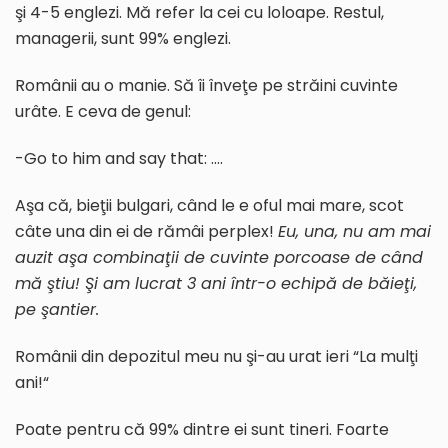
şi 4-5 englezi. Mă refer la cei cu loloape. Restul,
managerii, sunt 99% englezi.
Românii au o manie. Să îi înveţe pe străini cuvinte
urâte. E ceva de genul:
-Go to him and say that: ….
Aşa că, bieţii bulgari, când le e oful mai mare, scot
câte una din ei de rămâi perplex!
Eu, una, nu am mai
auzit aşa combina
ţ
ii de cuvinte porcoase de când
mă ştiu! Şi am lucrat 3 ani într-o echipă de băie
ţ
i,
pe şantier.
Românii din depozitul meu nu şi-au urat ieri “La mulţi
ani!“
Poate pentru că 99% dintre ei sunt tineri. Foarte