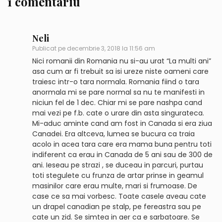
1 comentariu
Neli
Publicat pe
decembrie 3, 2018 la 11:56 am
Nici romanii din Romania nu si-au urat “La multi ani”
asa cum ar fi trebuit sa isi ureze niste oameni care
traiesc intr-o tara normala. Romania fiind o tara
anormala mi se pare normal sa nu te manifesti in
niciun fel de 1 dec. Chiar mi se pare nashpa cand
mai vezi pe f.b. cate o urare din asta singurateca.
Mi-aduc aminte cand am fost in Canada si era ziua
Canadei. Era altceva, lumea se bucura ca traia
acolo in acea tara care era mama buna pentru toti
indiferent ca erau in Canada de 5 ani sau de 300 de
ani. Ieseau pe strazi , se duceau in parcuri, purtau
toti stegulete cu frunza de artar prinse in geamul
masinilor care erau multe, mari si frumoase. De
case ce sa mai vorbesc. Toate casele aveau cate
un drapel canadian pe stalp, pe fereastra sau pe
cate un zid. Se simtea in aer ca e sarbatoare. Se