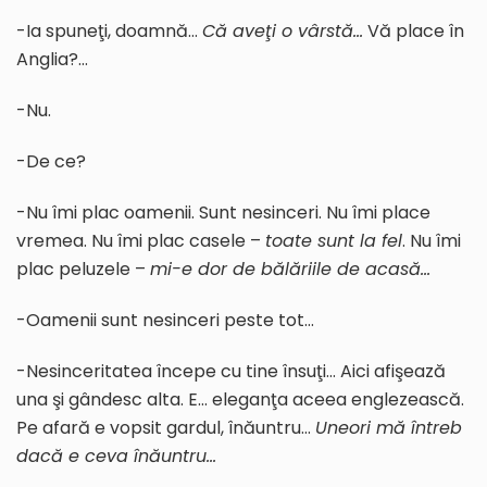
-Ia spuneţi, doamnă…
Că ave
ţ
i o vârstă…
Vă place în
Anglia?…
-Nu.
-De ce?
-Nu îmi plac oamenii. Sunt nesinceri. Nu îmi place
vremea. Nu îmi plac casele –
toate sunt la fel
. Nu îmi
plac peluzele –
mi-e dor de bălăriile de acasă…
-Oamenii sunt nesinceri peste tot…
-Nesinceritatea începe cu tine însuţi… Aici afişează
una şi gândesc alta. E… eleganţa aceea englezească.
Pe afară e vopsit gardul, înăuntru…
Uneori mă întreb
dacă e ceva înăuntru…