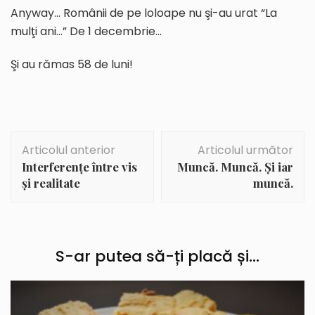
Anyway… Românii de pe loloape nu şi-au urat “La
mulţi ani…” De 1 decembrie…
Şi au rămas 58 de luni!
Navigare
Articolul anterior
Articolul următor
în
Interferenţe între vis
Muncă. Muncă. Şi iar
articole
şi realitate
muncă.
S-ar putea să-ți placă și...